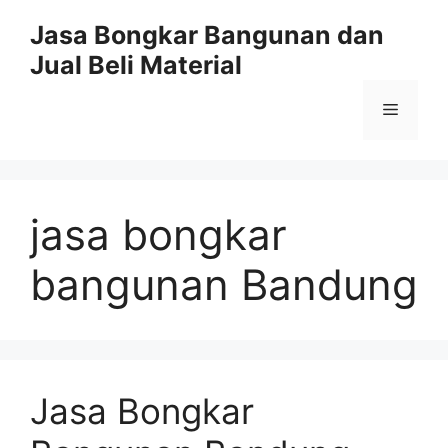
Langsung
Jasa Bongkar Bangunan dan
ke
Jual Beli Material
isi
Menu
jasa bongkar
bangunan Bandung
Jasa Bongkar