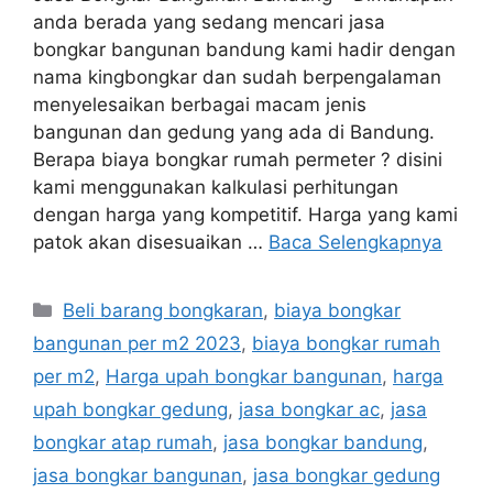
anda berada yang sedang mencari jasa
bongkar bangunan bandung kami hadir dengan
nama kingbongkar dan sudah berpengalaman
menyelesaikan berbagai macam jenis
bangunan dan gedung yang ada di Bandung.
Berapa biaya bongkar rumah permeter ? disini
kami menggunakan kalkulasi perhitungan
dengan harga yang kompetitif. Harga yang kami
patok akan disesuaikan …
Baca Selengkapnya
Kategori
Beli barang bongkaran
,
biaya bongkar
bangunan per m2 2023
,
biaya bongkar rumah
per m2
,
Harga upah bongkar bangunan
,
harga
upah bongkar gedung
,
jasa bongkar ac
,
jasa
bongkar atap rumah
,
jasa bongkar bandung
,
jasa bongkar bangunan
,
jasa bongkar gedung