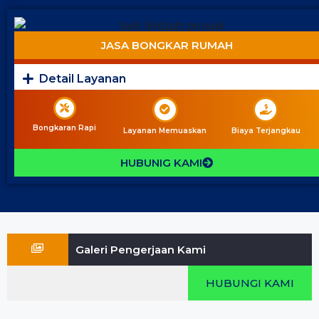
JASA BONGKAR RUMAH
Detail Layanan
Bongkaran Rapi
Layanan Memuaskan
Biaya Terjangkau
HUBUNIG KAMI
Galeri Pengerjaan Kami
HUBUNGI KAMI