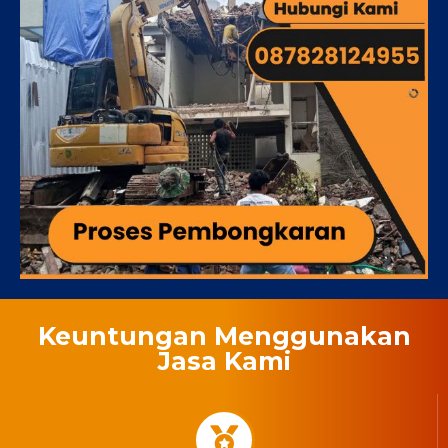
Keuntungan Menggunakan
Jasa Kami