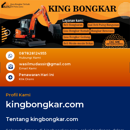
087828124955
Hubungi Kami
wasilmudassir@gmail.com
Email Kami
Penawaran Hari Ini
Klik Disini
Profil Kami
kingbongkar.com
Tentang kingbongkar.com