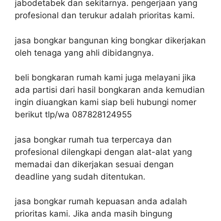
jabodetabek dan sekitarnya. pengerjaan yang
profesional dan terukur adalah prioritas kami.
jasa bongkar bangunan king bongkar dikerjakan
oleh tenaga yang ahli dibidangnya.
beli bongkaran rumah kami juga melayani jika
ada partisi dari hasil bongkaran anda kemudian
ingin diuangkan kami siap beli hubungi nomer
berikut tlp/wa 087828124955
jasa bongkar rumah tua terpercaya dan
profesional dilengkapi dengan alat-alat yang
memadai dan dikerjakan sesuai dengan
deadline yang sudah ditentukan.
jasa bongkar rumah kepuasan anda adalah
prioritas kami. Jika anda masih bingung